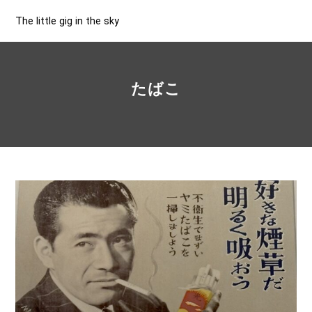
The little gig in the sky
たばこ