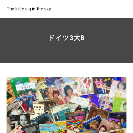
The little gig in the sky
ドイツ3大B