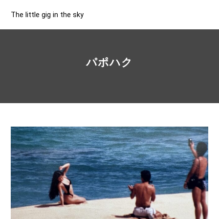
The little gig in the sky
パポハク