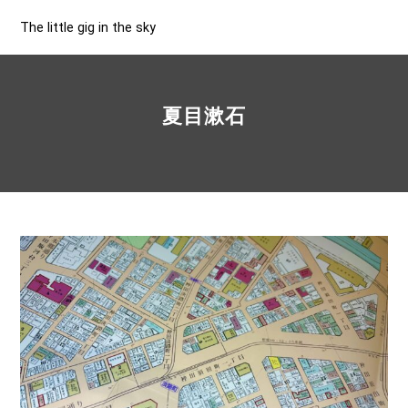
The little gig in the sky
夏目漱石