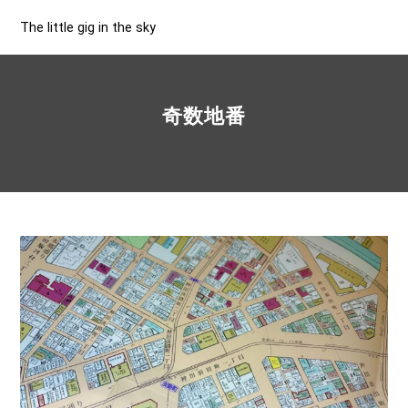
The little gig in the sky
奇数地番