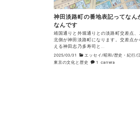
神田淡路町の番地表記ってなん
なんです
靖国通りと外堀通りとの淡路町交差点、
北側が神田淡路町になります。交差点か
える神田志乃多寿司と...
2025/03/31
エッセイ
/
昭和
/
歴史・紀行
/
東京の文化と歴史
1
carrera