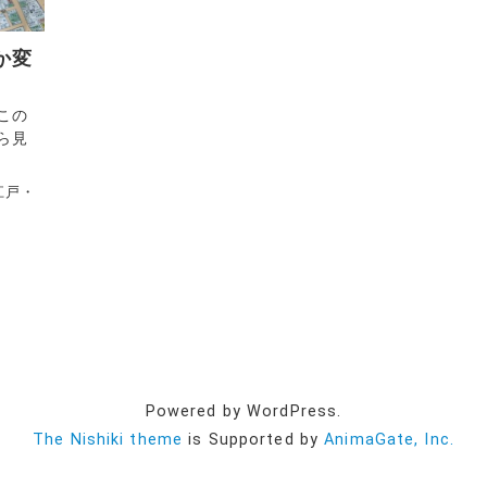
か変
この
ら見
江戸・
Powered by WordPress.
The Nishiki theme
is Supported by
AnimaGate, Inc.