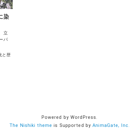
に染
、立
ーパ
化と歴
Powered by WordPress.
The Nishiki theme
is Supported by
AnimaGate, Inc.