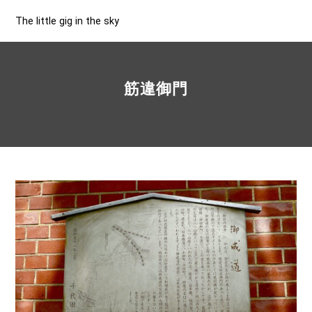
The little gig in the sky
筋違御門